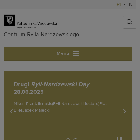
PL
•
EN
Centrum Ryll
Centrum Rylla-Nardzewskiego
Menu
Drugi
Ryll-Nardzewski Day
28.06.2025
Nikos Frantzikinakis(Ryll-Nardzewski lecture)Piotr
BilerJacek Małecki
poprzedni slajd
następn