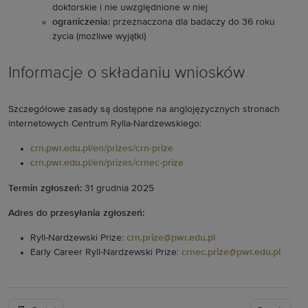
doktorskie i nie uwzględnione w niej
ograniczenia:
przeznaczona dla badaczy do 36 roku
życia (możliwe wyjątki)
Informacje o składaniu wniosków
Szczegółowe zasady są dostępne na anglojęzycznych stronach
internetowych Centrum Rylla-Nardzewskiego:
crn.pwr.edu.pl/en/prizes/crn-prize
crn.pwr.edu.pl/en/prizes/crnec-prize
Termin zgłoszeń:
31 grudnia 2025
Adres do przesyłania zgłoszeń:
Ryll-Nardzewski Prize:
crn.prize@pwr.edu.pl
Early Career Ryll-Nardzewski Prize:
crnec.prize@pwr.edu.pl