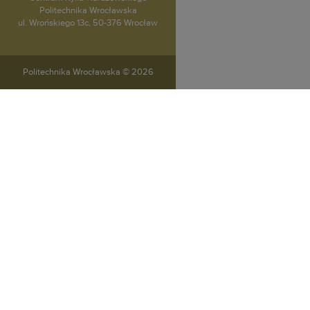
Politechnika Wrocławska
ul. Wrońskiego 13c, 50-376 Wrocław
Politechnika Wrocławska ©
2026