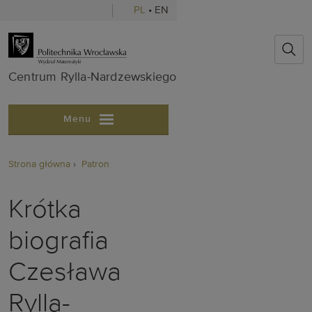
PL
•
EN
Centrum Ryll
Centrum Rylla-Nardzewskiego
Menu
Strona główna
Patron
Krótka
biografia
Czesława
Rylla-