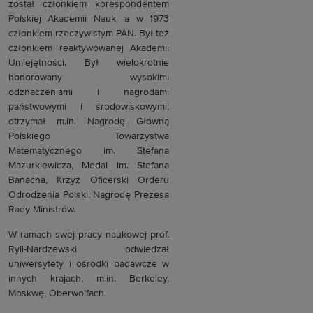
został członkiem korespondentem
Polskiej Akademii Nauk, a w 1973
członkiem rzeczywistym PAN. Był też
członkiem reaktywowanej Akademii
Umiejętności. Był wielokrotnie
honorowany wysokimi
odznaczeniami i nagrodami
państwowymi i środowiskowymi;
otrzymał m.in. Nagrodę Główną
Polskiego Towarzystwa
Matematycznego im. Stefana
Mazurkiewicza, Medal im. Stefana
Banacha, Krzyż Oficerski Orderu
Odrodzenia Polski, Nagrodę Prezesa
Rady Ministrów.
W ramach swej pracy naukowej prof.
Ryll-Nardzewski odwiedzał
uniwersytety i ośrodki badawcze w
innych krajach, m.in. Berkeley,
Moskwę, Oberwolfach.