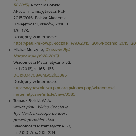
IX 2015)
. Rocznik Polskiej
Akademii Umiejętności. Rok
2015/2016, Polska Akademia
Umiejętności, Kraków, 2016, s.
176–178.
Dostępny w Internecie:
https://pau.krakow.pl/Rocznik_PAU/2015_2016/Rocznik_2015_20
Michał Morayne,
Czesław Ryll-
Nardzewski (1926-2015)
.
Wiadomości Matematyczne 52,
nr 1 (2016), s. 163–165.
DOI:10.14708/wm.v52i1.3385
Dostępny w Internecie:
https://wydawnictwa.ptm.org.pl/index.php/wiadomosci-
matematyczne/article/view/3385
Tomasz Rolski, W. A.
Woyczyński,
Wkład Czesława
Ryll-Nardzewskiego do teorii
prawdopodobieństwa
.
Wiadomości Matematyczne 53,
nr 2 (2017), s. 213–234.