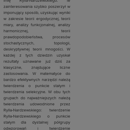
imię Rylla-Nardzewskiego. Te
zainteresowania szybko poszerzył w
imponujący sposób, uzyskując wyniki
w zakresie teorii ergodycznej, teorii
miary, analizy funkcjonalnej, analizy
harmonicznej, teorii
prawdopodobieństwa, procesów
stochastycznych, topologii,
deskryptywnej teorii mnogości. W
każdej z tych dziedzin uzyskał
rezultaty uznawane już dziś za
klasyczne, znajdujące liczne
zastosowania. W matematyce do
bardzo efektywnych narzędzi należą
twierdzenia o punkcie stałym i
twierdzenia selekcyjne. W obu tych
grupach do najważniejszych należą
twierdzenia udowodnione przez
Rylla-Nardzewskiego: twierdzenie
Rylla-Nardzewskiego o punkcie
stałym dla dystalnej półgrupy
odwzorowań i twierdzenie