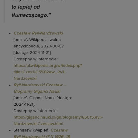
to lepiej od
tłumaczącego.”
Czesław Ryll-Nardzewski
[online]. Wikipedia: wolna
encyklopedia, 2023-08-07
[dostęp: 2024-11-21].
Dostępny w Internecie:
https://pl.wikipedia.org/w/index.php?
title=Czes%C5%82aw_Ryll-
Nardzewski
Ryll-Nardzewski Czesław –
Biogramy Giganci Nauki
[online]. Giganci Nauki [dostęp:
2024-11-21].
Dostępny w Internecie:
https://gigancinauki.pl/gn/biogramy/85015,Ryll-
Nardzewski-Czeslaw.html
Stanisław Kwapień,
Czesław
Ryll-Nardzewski (7 X 1926–18