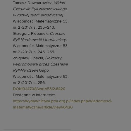
Tomasz Downarowicz,
Wkład
Czesława Ryll-Nardzewskiego
w rozwój teorii ergodycznej
.
Wiadomości Matematyczne 53,
nr 2 (2017), s. 235–243.
Grzegorz Plebanek,
Czesław
Ryll-Nardzewski i teoria miary
.
Wiadomości Matematyczne 53,
nr 2 (2017), s. 245–255.
Zbigniew Lipecki,
Doktorzy
wypromowani przez Czesława
Ryll-Nardzewskiego
.
Wiadomości Matematyczne 53,
nr 2 (2017), s. 256.
DOI:10.14708/wm.v53i2.6420
Dostępne w Internecie:
https://wydawnictwa.ptm.org.pl/index.php/wiadomosci-
matematyczne/article/view/6420