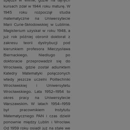
spędził w Wilnie, gdzie na tajnych
kursach zdał w 1944 roku maturę. W
1945 roku rozpoczął studia
matematyczne na Uniwersytecie
Marii Curie-Skłodowskiej w Lublinie.
Magisterium uzyskał w roku 1948, a
już rok później obronił doktorat z
zakresu teorii dystrybucji pod
kierunkiem profesora Mieczysława
Biernackiego. Niedługo po
doktoracie przeprowadził się do
Wrocławia, gdzie został adiunktem
Katedry Matematyki połączonych
wtedy jeszcze uczelni Politechniki
Wrocławskiej i Uniwersytetu
Wrocławskiego. Lata 1952–1954 to
okres pracy na Uniwersytecie
Warszawskim. W latach 1954–1959
był pracownikiem Instytutu
Matematycznego PAN i czas dzielił
ponownie między Lublin i Wrocław.
Od 1959 roku osiadł już na stałe we