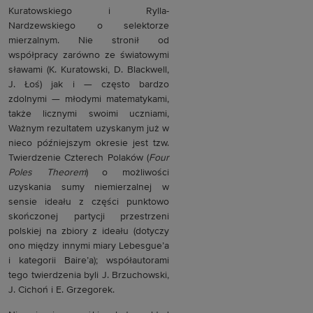
Kuratowskiego i Rylla-
Nardzewskiego o selektorze
mierzalnym. Nie stronił od
współpracy zarówno ze światowymi
sławami (K. Kuratowski, D. Blackwell,
J. Łoś) jak i — często bardzo
zdolnymi — młodymi matematykami,
także licznymi swoimi uczniami,
Ważnym rezultatem uzyskanym już w
nieco późniejszym okresie jest tzw.
Twierdzenie Czterech Polaków (
Four
Poles Theorem
) o możliwości
uzyskania sumy niemierzalnej w
sensie ideału z części punktowo
skończonej partycji przestrzeni
polskiej na zbiory z ideału (dotyczy
ono między innymi miary Lebesgue’a
i kategorii Baire’a); współautorami
tego twierdzenia byli J. Brzuchowski,
J. Cichoń i E. Grzegorek.