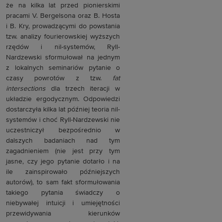
że na kilka lat przed pionierskimi
pracami V. Bergelsona oraz B. Hosta
i B. Kry, prowadzącymi do powstania
tzw. analizy fourierowskiej wyższych
rzędów i nil-systemów, Ryll-
Nardzewski sformułował na jednym
z lokalnych seminariów pytanie o
czasy powrotów z tzw.
fat
intersections
dla trzech iteracji w
układzie ergodycznym. Odpowiedzi
dostarczyła kilka lat później teoria nil-
systemów i choć Ryll-Nardzewski nie
uczestniczył bezpośrednio w
dalszych badaniach nad tym
zagadnieniem (nie jest przy tym
jasne, czy jego pytanie dotarło i na
ile zainspirowało późniejszych
autorów), to sam fakt sformułowania
takiego pytania świadczy o
niebywałej intuicji i umiejętności
przewidywania kierunków