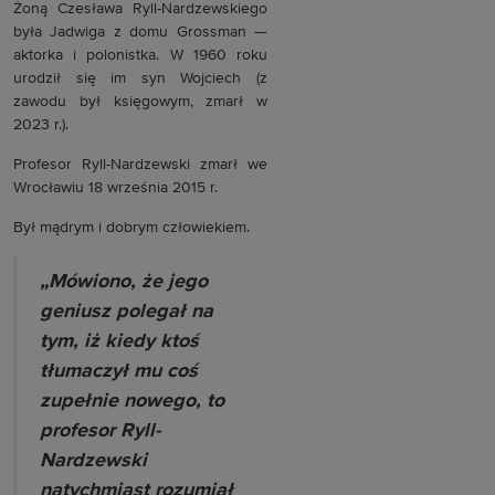
Żoną Czesława Ryll-Nardzewskiego
była Jadwiga z domu Grossman —
aktorka i polonistka. W 1960 roku
urodził się im syn Wojciech (z
zawodu był księgowym, zmarł w
2023 r.).
Profesor Ryll-Nardzewski zmarł we
Wrocławiu 18 września 2015 r.
Był mądrym i dobrym człowiekiem.
„Mówiono, że jego
geniusz polegał na
tym, iż kiedy ktoś
tłumaczył mu coś
zupełnie nowego, to
profesor Ryll-
Nardzewski
natychmiast rozumiał