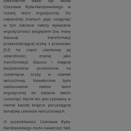
Niezmiernie ważki był wkład
Czesława Rylla-Nardzewskiego w
rozwój teorii ergodycznej. Do
najbardziej znanych jego osiągnięć
w tym zakresie należy wykazanie
ergodyczności (względem tzw. miary
Gaussa) transformacji
przekształcającej liczbę z przedziału
[0,1] na część ułamkową jej
odwrotności, znanej jako
transformacja Gaussa
i mającej
bezpośrednie przełożenie na
rozwinięcie liczby w ułamek
łańcuchowy. Nowatorskie było
zastosowanie metod teorii
ergodycznej do badania takich
rozwinięć. Wynik ten jest cytowany w
niemal każdej książce poruszającej
tematykę ułamków łańcuchowych.
O przenikliwości Czesława Rylla-
Nardzewskiego może świadczyć fakt,