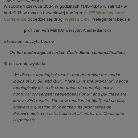
W sobotę
1 czerwca 2024 w godzinach 11:45–12:45
w
sali 1.27 w
nd
bud. C-13
, w ramach trzydniowej konferencji
2
Wrocław Logic
Conference
odbędzie się drugi
Wykład CRN
. Prelegentem będzie
prof. Jan van Mill
(Uniwersytet Amsterdamski)
a tematem odczytu będzie
On the modal logic of certain Čech–Stone compactifications
Streszczenie wykładu:
We discuss topological results that determine the modal
2
2
2
logics of ω*, βω and β
(
ω
)
. (Here ω
is the ordinal ω
, hence
topologically it is a discrete union of countably many
nontrivial convergent sequences.) For ω* and βω these are
2
known ZFC results. The new result is for β
(
ω
)
and partially
answers a question of Shehtman. Its proof relies on
Parovičenko’s characterization of ω* under the Continuum
Hypothesis.