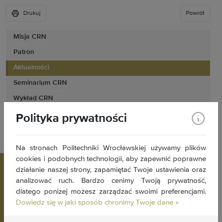
Drukuj
Powrót
Misja CRN
Patron
Aktualności
Seminarium CRN
Wykład CRN
Ryll-Nardzewski Day
Polityka prywatności
Kontakt
Na stronach Politechniki Wrocławskiej używamy plików
cookies i podobnych technologii, aby zapewnić poprawne
działanie naszej strony, zapamiętać Twoje ustawienia oraz
analizować ruch. Bardzo cenimy Twoją prywatność,
dlatego poniżej możesz zarządzać swoimi preferencjami.
Dowiedz się w jaki sposób chronimy Twoje dane »
Centrum Rylla-Nardzewskiego